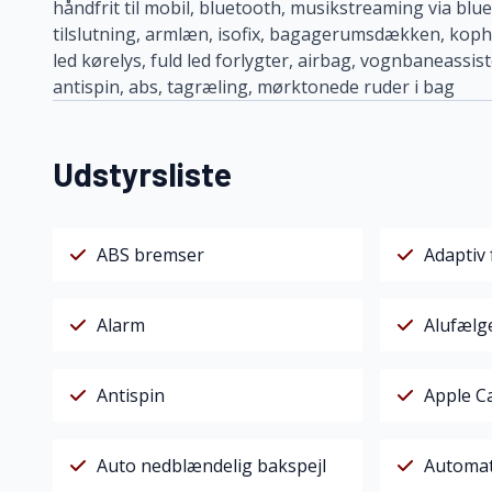
håndfrit til mobil, bluetooth, musikstreaming via blue
tilslutning, armlæn, isofix, bagagerumsdækken, kophol
led kørelys, fuld led forlygter, airbag, vognbaneassi
antispin, abs, tagræling, mørktonede ruder i bag
Udstyrsliste
ABS bremser
Adaptiv 
Alarm
Alufælg
Antispin
Apple C
Auto nedblændelig bakspejl
Automa