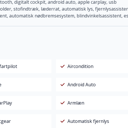
tooth, digitalt cockpit, android auto, apple carplay, usb
der, stofindtræk, læderrat, automatisk lys, fjernlysassisten
stent, automatisk nødbremsesystem, blindvinkelsassistent, e
fartpilot
Aircondition
e
Android Auto
arPlay
Armlæn
tgear
Automatisk fjernlys