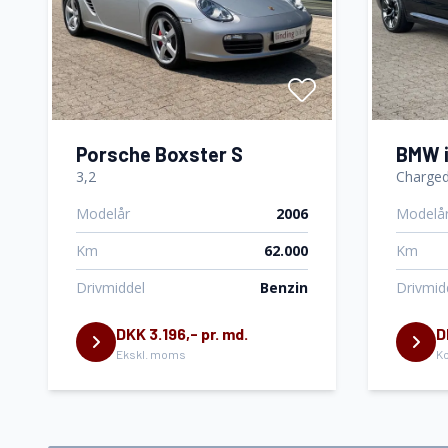
Navigation
Nøglefri
Parkeringssensor foran
Skilteg
Porsche Boxster S
BMW 
3,2
Charged
Sædevarme
Tagræli
Modelår
2006
Modelå
Km
62.000
Km
Træthedsregistrering
USB tils
Drivmiddel
Benzin
Drivmid
Vejbaneassistent
DKK 3.196,- pr. md.
D
Ekskl. moms
Ko