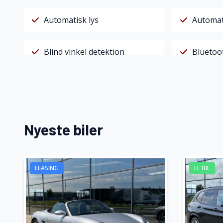
Automatisk lys
Automat
Blind vinkel detektion
Bluetoo
Digitalt cockpit
El-klapb
Elektrisk parkeringsbremse
Fartpilo
Nyeste biler
Fuld LED forlygter
Fuldaut
LEASING
EL BIL
Isofix
Kabinev
LED kørelys
Læderra