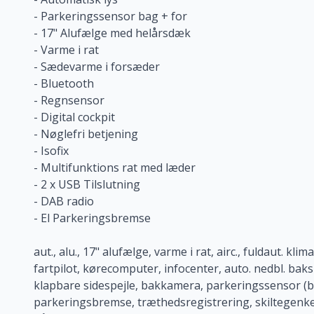
- Parkeringssensor bag + for
- 17" Alufælge med helårsdæk
- Varme i rat
- Sædevarme i forsæder
- Bluetooth
- Regnsensor
- Digital cockpit
- Nøglefri betjening
- Isofix
- Multifunktions rat med læder
- 2 x USB Tilslutning
- DAB radio
- El Parkeringsbremse
aut., alu., 17" alufælge, varme i rat, airc., fuldaut. kli
fartpilot, kørecomputer, infocenter, auto. nedbl. baks
klapbare sidespejle, bakkamera, parkeringssensor (bag
parkeringsbremse, træthedsregistrering, skiltegenken