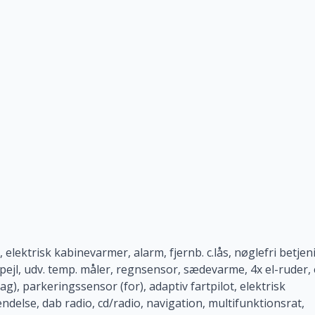
ma, elektrisk kabinevarmer, alarm, fjernb. c.lås, nøglefri betjen
pejl, udv. temp. måler, regnsensor, sædevarme, 4x el-ruder, 
), parkeringssensor (for), adaptiv fartpilot, elektrisk
delse, dab radio, cd/radio, navigation, multifunktionsrat,