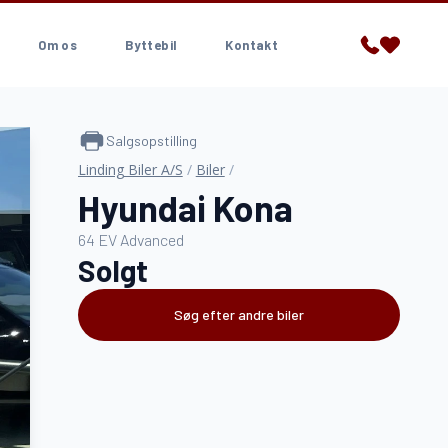
Om os
Byttebil
Kontakt
Salgsopstilling
Linding Biler A/S
/
Biler
/
Hyundai Kona
64 EV Advanced
Solgt
Søg efter andre biler