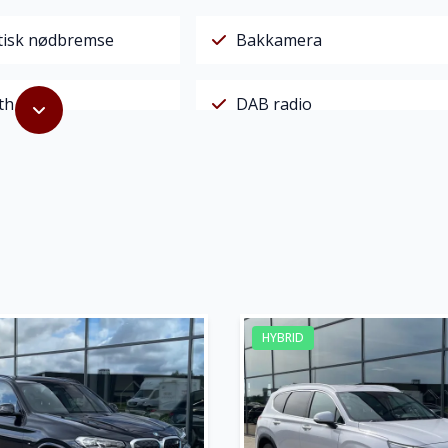
isk nødbremse
Bakkamera
th
DAB radio
are sidespejle
El-ruder x4
t
Fjernbetjent centrallås
omatisk klimaanlæg
Infocenter
HYBRID
armer
Kørecomputer
Musikstreaming via
t